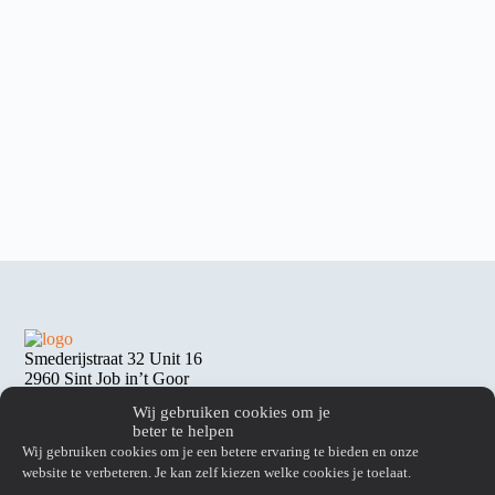
Smederijstraat 32 Unit 16
2960 Sint Job in’t Goor
Wij gebruiken cookies om je
beter te helpen
Contact
Wij gebruiken cookies om je een betere ervaring te bieden en onze
Tel: 03/298 47 96
website te verbeteren. Je kan zelf kiezen welke cookies je toelaat.
info@RDG-Team.be