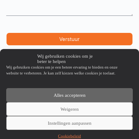
Verstuur
Wij gebruiken cookies om je
Toonzaal
Contact
Openingsuren
beter te helpen
Wij gebruiken cookies om je een betere ervaring te bieden en onze
Smederijstraat 32 Unit
Tel: 03/298 47 96
Ma-vr: 9u00 -
website te verbeteren. Je kan zelf kiezen welke cookies je toelaat.
16
info@RDG-
17u00
2960 Sint Job in’t Goor
team.be
Zaterdag: gesloten
Zondag: gesloten
Alles accepteren
Weigeren
Instellingen aanpassen
Cookiebeleid